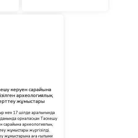
кешу керуен сарайына
ізілген археологиялық
ерттеу жұмыстары
ыр мен 17 шілде аралығында
уданында орналасқан Таскешу
н сарайына археологиялық
теу жұмыстары жүргізілді.
еу жұмыстарына аға ғылыми