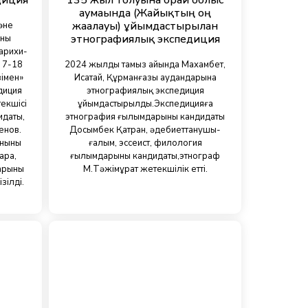
диция
135 жыл толуына орай облыс
аумағында (Жайықтың оң
жағалауы) ұйымдастырылған
әне
этнографиялық экспедиция
ның
арихи-
 7-18
2024 жылдың тамыз айында Махамбет,
зімен»
Исатай, Құрманғазы аудандарына
диция
этнографиялық экспедиция
екшісі
ұйымдастырылды.Экспедицияға
идаты,
этнография ғылымдарының кандидаты
енов.
Досымбек Қатран, әдебиеттанушы-
нының
ғалым, эссеист, филология
ара,
ғылымдарының кандидаты,этнограф
арының
М.Тәжімұрат жетекшілік етті.
зілді.