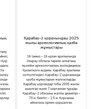
ының
Қарабау–2 қорғанындағы 2025
жылғы археологиялық қазба
жұмыстары
етану
әйкес,
16 тамыз – 16 қазан аралығында
і Қор
Атырау облысы тарихи-өлкетану
андағы
музейінің археологиялық экспедициясы
ста
Қызылқоға ауданы, Қарабау ауылының
іктеу
солтүстігіндегі Қарабау–2 қорғанында
сінде
қазба жұмыстарын жалғастырды.
нғазы,
Қарабау қорғандар тобы 2005 жылы
ларына
ашылған және 7 қорғаннан тұрады.
еліп,
Қарабау–2 обасының жалпы диаметрі –
герлер
70 м, биіктігі – 2,5 м. Қорғанның
айналасы ормен қоршалған.