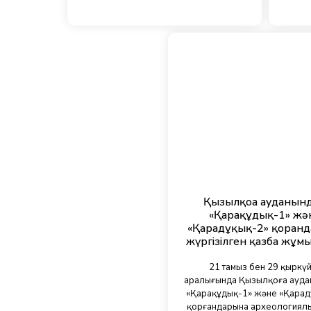
Қызылқоға ауданынд
«Қарақұдық-1» жә
«Қарадұқық-2» қорған
жүргізілген қазба жұм
21 тамыз бен 29 қыркү
аралығында Қызылқоға ауда
«Қарақұдық-1» және «Қарад
қорғандарына археологиял