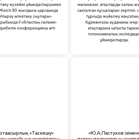
етану музейінің ұйымдастыруымен
мағынасын, атаулардың халық ж
Жеңістің 80 жылдығы қарсаңында
сақталған нұсқаларын зерттеп,
Атырау өлкетану оқулары»
тұрғыда жүйелеу мақсатын
ырыбында ІІ облыстық ғылыми-
Құрманғазы ауданының жер
ірибелік конференциясы өтті.
атауларына қатысты тарих
топономикалық экспедици
ұйымдастырды.
ртағасырлық «Таскешу»
«Ю.А.Пастухов ізімен