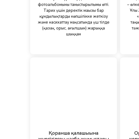
фотоальбомының таныстырылымы өтті.
– өлк
Тарих үшін деректік маңызы бар
Ұлы 
құндылықтарды көпшілікке жеткізу
«
және насихаттау мақсатында үш тілде
тақ
(қазақ, орыс, ағылшын) жарыққа
тәж
шыққан
Қорғанша қалашығына
О