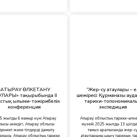
«АТЫРАУ ӨЛКЕТАНУ
“Жер-су атаулары – е
ЛАРЫ» тақырыбында ІІ
шежіресі: Құрманғазы ауд
стық ғылыми-тәжірибелік
тарихи-топономикал
конференция
экспедиция
5 жылдың 6 мамыр күні Атырау
Атырау облыстық тарихи-өлк
ысы әкімдігі, Атырау облысы
музейі 2025 жылдың 13 шілде
дениет және тілдерді дамыту
тамыз аралығында жер-с
рмасы, Атырау облыстық тарихи
атауларының шығу тарихын, та