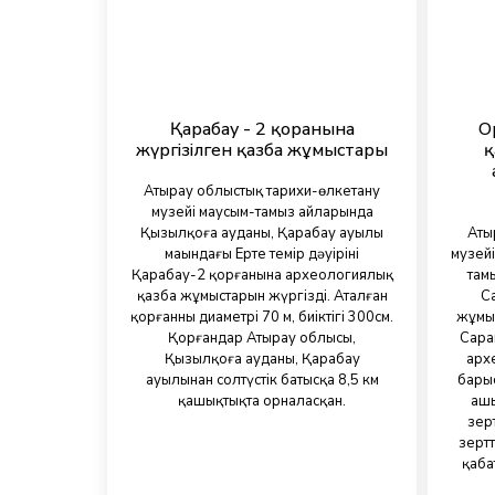
Қарабау - 2 қорғанына
О
жүргізілген қазба жұмыстары
қ
Атырау облыстық тарихи-өлкетану
музейі маусым-тамыз айларында
Қызылқоға ауданы, Қарабау ауылы
Аты
маңындағы Ерте темір дәуірінің
музей
Қарабау-2 қорғанына археологиялық
там
қазба жұмыстарын жүргізді. Аталған
С
қорғанның диаметрі 70 м, биіктігі 300см.
жұмыс
Қорғандар Атырау облысы,
Сара
Қызылқоға ауданы, Қарабау
арх
ауылынан солтүстік батысқа 8,5 км
бары
қашықтықта орналасқан.
аш
зер
зертт
қаба