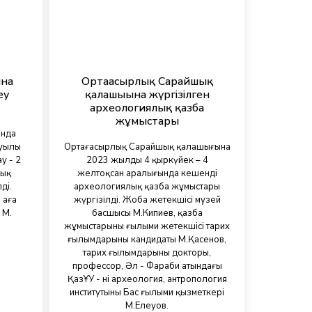
ына
Ортағасырлық Сарайшық
еу
қалашығына жүргізілген
археологиялық қазба
жұмыстары
ында
ауылы
Ортағасырлық Сарайшық қалашығына
у - 2
2023 жылдың 4 қыркүйек – 4
лық
желтоқсан аралығында кешенді
ді.
археологиялық қазба жұмыстары
 аға
жүргізілді. Жоба жетекшісі музей
 М.
басшысы М.Кипиев, қазба
жұмыстарының ғылыми жетекшісі тарих
ғылымдарының кандидаты М.Қасенов,
тарих ғылымдарының докторы,
профессор, Әл - Фараби атындағы
ҚазҰУ - нің археология, антропология
институтының Бас ғылыми қызметкері
М.Елеуов.