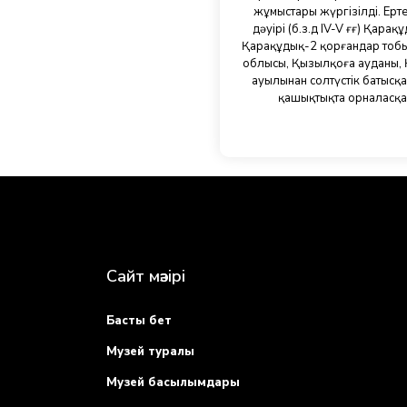
жұмыстары жүргізілді. Ерте
дәуірі (б.з.д IV-V ғғ) Қарақ
Қарақұдық-2 қорғандар тоб
облысы, Қызылқоға ауданы,
ауылынан солтүстік батысқа
қашықтықта орналасқа
Сайт мәзірі
Басты бет
Музей туралы
Музей басылымдары