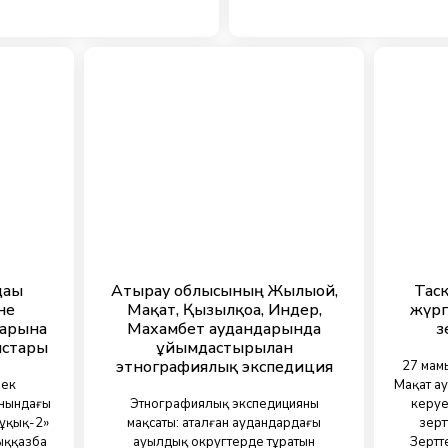
ағы
Атырау облысының Жылыой,
Тас
не
Мақат, Қызылқоға, Индер,
жүрг
дарына
Махамбет аудандарында
з
ыстары
ұйымдастырылған
этнографиялық экспедиция
27 мам
йек
Мақат а
нындағы
Этнографиялық экспедицияның
керуе
ұқық-2»
мақсаты: аталған аудандардағы
зерт
ыққазба
ауылдық округтерде тұратын
Зертт