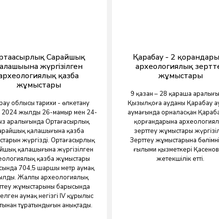
ртағасырлық Сарайшық
Қарабау - 2 қорғандар
алашығына жүргізілген
археологиялық зертт
археологиялық қазба
жұмыстары
жұмыстары
9 қазан – 28 қараша аралығ
рау облысы тарихи - өлкетану
Қызылқоға ауданы Қарабау 
і 2024 жылдың 26-мамыр мен 24-
аумағында орналасқан Қараба
ыз аралығында Ортағасырлық
қорғандарына археология
арайшық қалашығына қазба
зерттеу жұмыстары жүргізіл
тарын жүргізді. Ортағасырлық
Зерттеу жұмыстарына бөлімнің
йшық қалашығына жүргізілген
ғылыми қызметкері Қасенов
еологиялық қазба жұмыстары
жетекшілік етті.
сында 704,5 шаршы метр аумақ
ылды. Жалпы археологиялық
ттеу жұмыстарының барысында
елген аумақ негізгі ІV құрылыс
тынан тұратындығын анықтады.