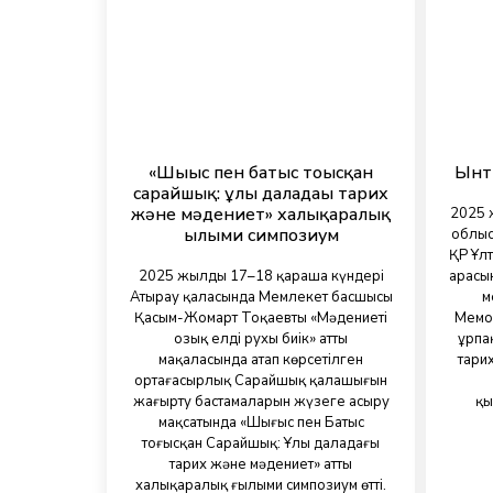
«Шығыс пен батыс тоғысқан
Ынт
сарайшық: ұлы даладағы тарих
және мәдениет» халықаралық
2025 
ғылыми симпозиум
облыс
ҚР Ұлт
2025 жылдың 17–18 қараша күндері
арасы
Атырау қаласында Мемлекет басшысы
м
Қасым-Жомарт Тоқаевтың «Мәдениеті
Мемор
озық елдің рухы биік» атты
ұрпа
мақаласында атап көрсетілген
тари
ортағасырлық Сарайшық қалашығын
жаңғырту бастамаларын жүзеге асыру
қы
мақсатында «Шығыс пен Батыс
тоғысқан Сарайшық: Ұлы даладағы
тарих және мәдениет» атты
халықаралық ғылыми симпозиум өтті.