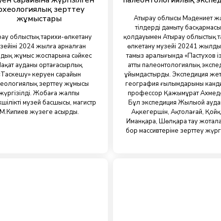
уен сарайына жүргізілген
палеонтологиялық экспе
рхеологиялық зерттеу
жұмыстары
Атырау облысы Мәдениет ж
тілдерді дамыту басқармасы
ау облыстық тарихи-өлкетану
қолдауымен Атырау облыстық т
зейінің 2024 жылға арналған
өлкетану музейі 20241 жылдың
дық жұмыс жоспарына сәйкес
тамыз аралығында «Пастухов і
ақат ауданы ортағасырлық
атты палеонтологиялық экспе
«Таскешу» керуен сарайын
ұйымдастырды. Экспедиция жет
еологиялық зерттеу жұмысы
география ғылымдарының канд
жүргізілді. Жобаға жалпы
профессор Қажымұрат Ахмед
шілікті музей басшысы, магистр
Бұл экспедиция Жылыой ауда
М.Кипиев жүзеге асырды.
Ақкегершін, Ақтолағай, Қойқ
Иманқара, Шөлқара тау жотал
бор массивтеріне зерттеу жүргі