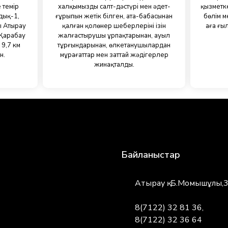
 темір
халқымыздың салт-дәстүрі мен әдет-
қызметке
ұдық-1,
ғұрыпын жетік білген, ата-бабасынан
бөлім м
ы Атырау
қалған қолөнер шеберлерінің ізін
аға ғы
 Қарабау
жалғастырушы ұрпақтарынан, ауыл
 9,7 км
тұрғындарынан, өлкетанушылардан
н.
мұрағаттар мен заттай жәдігерлер
жинақталды.
Байланыстар
Атырау қ. Б.Момышұлы,
8(7122) 32 81 36,
8(7122) 32 36 64