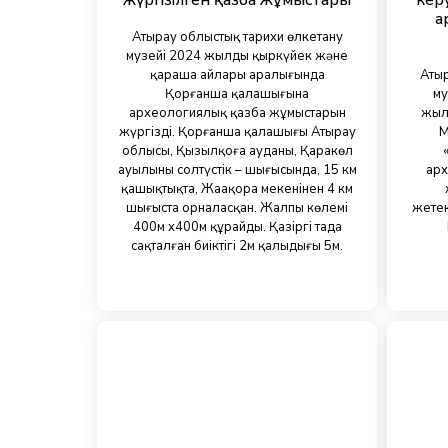
жүргізілген қазба жұмыстары
кер
а
Атырау облыстық тарихи өлкетану
музейі 2024 жылдың қыркүйек және
қараша айлары аралығында
Атыр
Қорғанша қалашығына
му
археологиялық қазба жұмыстарын
жыл
жүргізді. Қорғанша қалашығы Атырау
М
облысы, Қызылқоға ауданы, Қаракөл
ауылының солтүстік – шығысында, 15 км
арх
қашықтықта, Жаңақора мекенінен 4 км
шығыста орналасқан. Жалпы көлемі
жетек
400м х400м құрайды. Қазіргі таңда
сақталған биіктігі 2м қалыңдығы 5м.