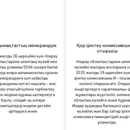
ымақтастық меморандум
Қор іріктеу комиссияс
отырысы
жылдың 26 қыркүйек күні Атырау
тық тарихи-өлкетану музейі мен
Атырау облыстық тарихи-өлк
тық ұланының 5546 әскери бөлімі
музейінің жылдық жоспарына с
нда өзара ынтымақтастық туралы
2025 жылдың 19 қыркүйек күн
еморандумға қол қойылды.
іріктеу комиссиясының III – тоқс
андумның негізгі мақсаты – жас
кезекті отырысы өтті. Отыры
қты отансүйгіштікке тәрбиелеу,
жәдігерлерге сараптамалық-ір
хи-мәдени мұраны қастерлеуге
жұмыстары жүргізіліп, нәтиже
баулу, сондай-ақ әскери
облыстық музейге және Құрма
зметшілердің мәдени деңгейін
Индер аудандық бөлімшесі қор
арттыруға және
музейлік мәні бар заттар ірікт
комиссияға төмендегідей жәді
ұсынылды.