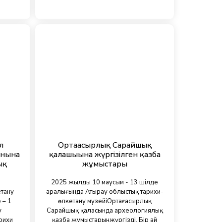
л
Ортағасырлық Сарайшық
анына
қалашығына жүргізілген қазба
ық
жұмыстары
2025 жылдың 10 маусым - 13 шілде
етану
аралығында Атырау облыстық тарихи-
 – 1
өлкетану музейіОртағасырлық
у
Сарайшық қаласында археологиялық
рихи
қазба жұмыстарынжүргізді. Бір ай