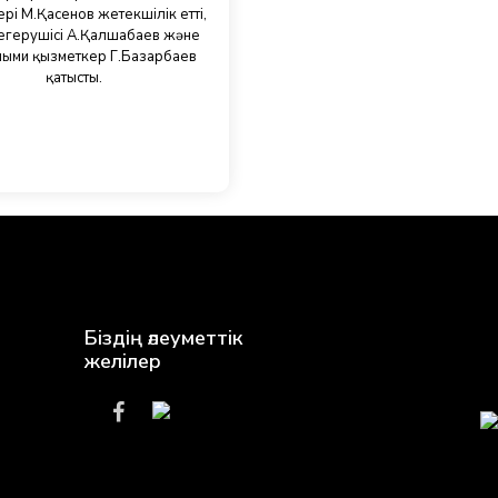
рі М.Қасенов жетекшілік етті,
еңгерушісі А.Қалшабаев және
лыми қызметкер Г.Базарбаев
қатысты.
Біздің әлеуметтік
желілер
3