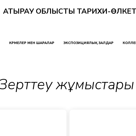
АТЫРАУ ОБЛЫСТЫҚ ТАРИХИ-ӨЛКЕТ
КӨРМЕЛЕР МЕН ШАРАЛАР
ЭКСПОЗИЦИЯЛЫҚ ЗАЛДАР
КОЛЛЕ
Зерттеу жұмыстар
Виджет не найден
Басты
Зерттеу жұмыстары