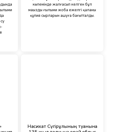
адында
көлемінде жалғасып келген бұл
 ғылыми
маңызды ғылыми жоба ежелгі қаланың
да
құпия сырларын ашуға бағытталды.
-су
и-
я
»
Насихат Сүгірұлының туғанына