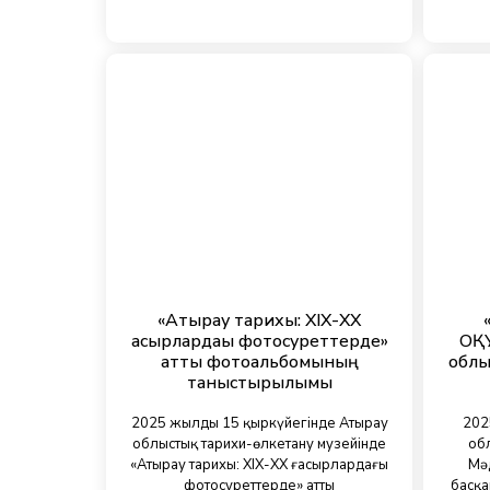
«Атырау тарихы: ХІХ-ХХ
ғасырлардағы фотосуреттерде»
ОҚУ
атты фотоальбомының
облы
таныстырылымы
2025 жылдың 15 қыркүйегінде Атырау
202
облыстық тарихи-өлкетану музейінде
обл
«Атырау тарихы: ХІХ-ХХ ғасырлардағы
Мә
фотосуреттерде» атты
басқа