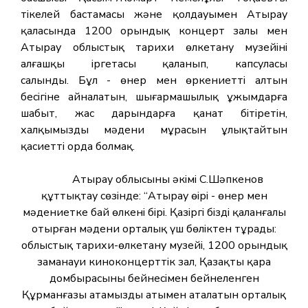
тікелей бастамасы және қолдауымен Атырау
қаласында 1200 орындық концерт залы мен
Атырау облыстық тарихи өлкетану музейінің
алғашқы іргетасы қаланып, капсуласы
салынды. Бұл - өнер мен өркениеттің алтын
бесігіне айналатын, шығармашылық ұжымдарға
шабыт, жас дарындарға қанат бітіретін,
халқымыздың мәдени мұрасын ұлықтайтын
қасиетті орда болмақ.
Атырау облысының әкімі С.Шәпкенов
құттықтау сөзінде: “Атырау өңірі - өнер мен
мәдениетке бай өлкенің бірі. Қазіргі біздің қаланғалы
отырған мәдени орталық үш бөліктен тұрады:
облыстық тарихи-өлкетану музейі, 1200 орындық
заманауи киноконцерттік зал, Қазақтың қара
домбырасының бейнесімен бейнеленген
Құрманғазы атамыздың атымен аталатын орталық