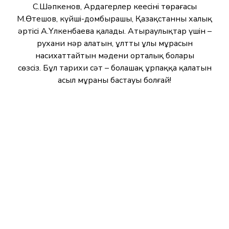
С.Шәпкенов, Ардагерлер кеңесінің төрағасы
М.Өтешов, күйші-домбырашы, Қазақстанның халық
әртісі А.Үлкенбаева қалады. Атыраулықтар үшін –
рухани нәр алатын, ұлттың ұлы мұрасын
насихаттайтын мәдени орталық болары
сөзсіз. Бұл тарихи сәт – болашақ ұрпаққа қалатын
асыл мұраның бастауы болғай!