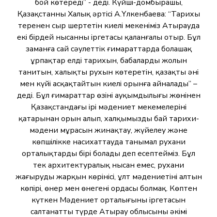
бой көтереді” - деді. Күйші-домбырашы,
Қазақстанның Халық әртісі А.Үлкенбаева: “Тарихы
тереңнен сыр шертетін киелі мекеніміз Атырауда
екі бірдей нысанның іргетасы қаланғалы отыр. Бұл
заманға сай сәулеттік ғимараттарда болашақ
ұрпақтар елдің тарихын, бабалардың жолын
танитын, халықтың рухын көтеретін, қазақтың әні
мен күйі асқақтайтын киелі орынға айналады” –
деді. Бұл ғимараттар өзінің ауқымдылығы жөнінен
Қазақстандағы ірі мәдениет мекемелерінің
қатарынан орын алып, халқымыздың бай тарихи-
мәдени мұрасын жинақтау, жүйелеу және
көпшілікке насихаттауда танымал рухани
орталықтардың бірі болады деп есептейміз. Бұл
тек архитектуралық нысан емес, рухани
жаңғырудың жарқын көрінісі, ұлт мәдениетінің алтын
көпірі, өнер мен өнегенің ордасы болмақ. Көптен
күткен Мәдениет орталығының іргетасын
салтанатты түрде Атырау облысының әкімі