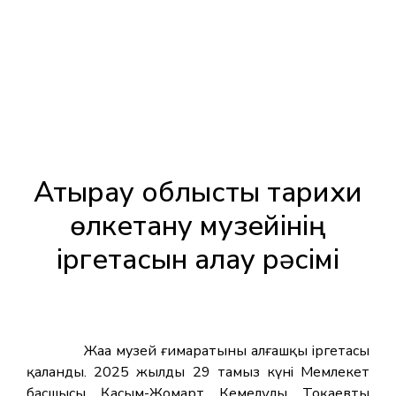
Атырау облыстық тарихи
өлкетану музейінің
іргетасын қалау рәсімі
Жаңа музей ғимаратының алғашқы іргетасы
қаланды. 2025 жылдың 29 тамыз күні Мемлекет
басшысы Қасым-Жомарт Кемелұлы Тоқаевтың