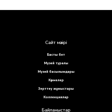
Сайт мәзірі
Басты бет
Музей туралы
Музей басылымдары
Көрмелер
Зерттеу жұмыстары
Коллекциялар
Байланыстар