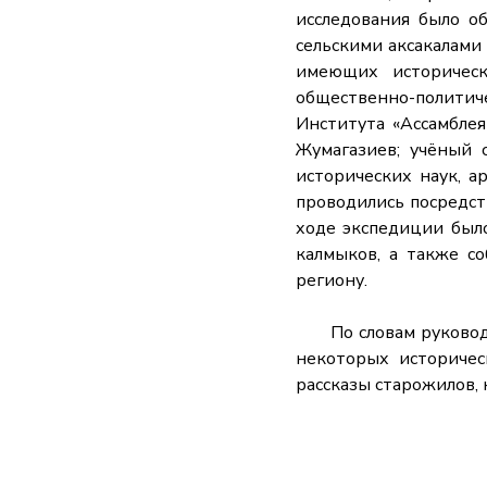
исследования было о
сельскими аксакалами 
имеющих историческ
общественно-политиче
Института «Ассамблея
Жумагазиев; учёный 
исторических наук, а
проводились посредст
ходе экспедиции было
калмыков, а также с
региону.
По словам руководит
некоторых историчес
рассказы старожилов,