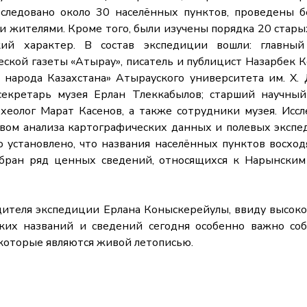
бследовано около 30 населённых пунктов, проведены б
и жителями. Кроме того, были изучены порядка 20 стары
ий характер. В состав экспедиции вошли: главный
ской газеты «Атырау», писатель и публицист Назарбек Ко
 народа Казахстана» Атырауского университета им. Х
секретарь музея Ерлан Тлеккабылов; старший научный
рхеолог Марат Касенов, а также сотрудники музея. Исс
вом анализа картографических данных и полевых эксп
 установлено, что названия населённых пунктов восход
обран ряд ценных сведений, относящихся к Нарынским
еля экспедиции Ерлана Коныскерейулы, ввиду высоко
ких названий и сведений сегодня особенно важно со
 которые являются живой летописью.