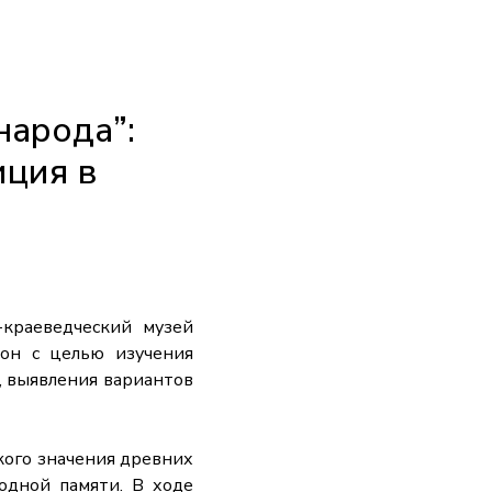
народа”:
иция в
краеведческий музей
йон с целью изучения
, выявления вариантов
ого значения древних
родной памяти. В ходе