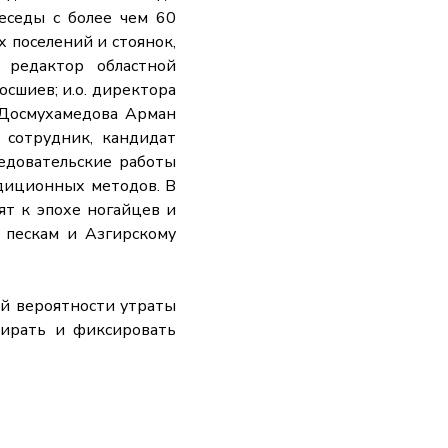
еседы с более чем 60
х поселений и стоянок,
 редактор областной
сшиев; и.о. директора
. Досмухамедова Арман
 сотрудник, кандидат
ледовательские работы
едиционных методов. В
ят к эпохе ногайцев и
 пескам и Азгирскому
й вероятности утраты
бирать и фиксировать