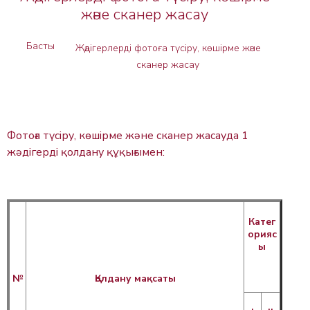
және сканер жасау
Басты
Жәдігерлерді фотоға түсіру, көшірме және
сканер жасау
Фотоға түсіру, көшірме және сканер жасауда 1
жәдігерді қолдану құқығымен:
Катег
орияс
ы
№
Қолдану мақсаты