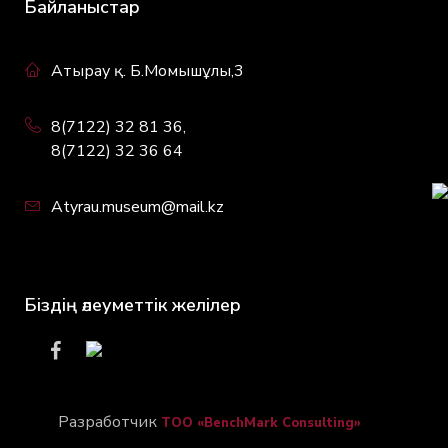
Байланыстар
Атырау қ. Б.Момышұлы,3
8(7122) 32 81 36,
8(7122) 32 36 64
Atyrau.museum@mail.kz
Біздің әлеуметтік желілер
Разработчик
ТОО «BenchMark Consulting»