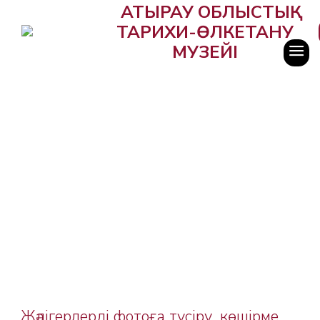
АТЫРАУ ОБЛЫСТЫҚ
ТАРИХИ-ӨЛКЕТАНУ
МУЗЕЙІ
Жәдігерлерді фотоға түсіру, көшірме