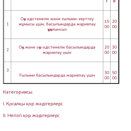
І
ІІ
Оқу әдістемелік және ғылыми-зерттеу
15
20
1
жұмысы үшін, басылымдарда жариялау
00
00
құқығынсыз
Оқу және оқу-әдістемелік басылымдарда
20
30
2
жариялау үшін
00
00
3
30
50
Ғылыми басылымдарда жариялау үшін
00
00
Категориясы:
4
40
70
Жәдігердің фотосуретін көрмеге қолдану үшін
І. Қосалқы қор жәдігерлері;
00
00
ІІ. Негізгі қор жәдігерлері;
15
40