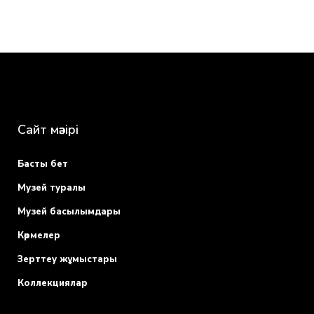
5
Ақпарат құралдарында жариялау үшін
00
00
0
Ғылыми-танымдық және көркем
18
75
6
басылымдарда, альбомдарда, каталогтерде
00
00
жариялау үшін
0
10
32
Сайт мәзірі
Күнтізбе, ашық хат, плакат, жарнама
7
00
00
түрлерінде жариялау үшін
0
0
Басты бет
Музей туралы
Музей басылымдары
Көрмелер
Зерттеу жұмыстары
Коллекциялар