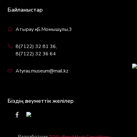
Байланыстар
Атырау қ. Б.Момышұлы,3
8(7122) 32 81 36,
8(7122) 32 36 64
Atyrau.museum@mail.kz
Біздің әлеуметтік желілер
Разработчик