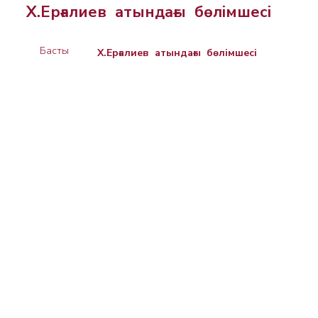
Х.Ерғалиев атындағы бөлімшесі
Басты
Х.Ерғалиев атындағы бөлімшесі