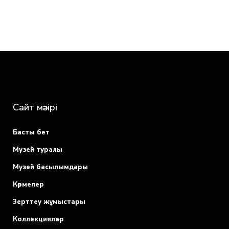
Сайт мәзірі
Басты бет
Музей туралы
Музей басылымдары
Көрмелер
Зерттеу жұмыстары
Коллекциялар