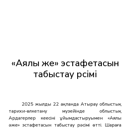
«Аялы әже» эстафетасын
табыстау рәсімі
2025 жылдың 22 ақпанда Атырау облыстық
тарихи-өлкетану музейінде облыстық
Ардагерлер кеңесінің ұйымдастыруымен «Аялы
әже» эстафетасын табыстау рәсімі өтті. Шараға