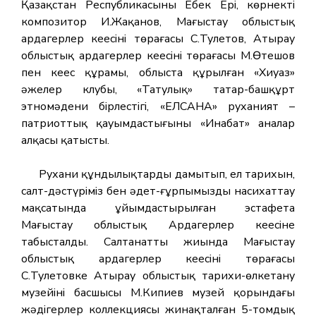
Қазақстан Республикасының Еңбек Ері, көрнекті
композитор И.Жақанов, Маңғыстау облыстық
ардагерлер кеңесінің төрағасы С.Тулетов, Атырау
облыстық ардагерлер кеңесінің төрағасы М.Өтешов
пен кеңес құрамы, облыста құрылған «Хиуаз»
әжелер клубы, «Татулық» татар-башқұрт
этномәдени бірлестігі, «ЕЛСАНА» руханият –
патриоттық қауымдастығының «Инабат» аналар
алқасы қатысты.
Рухани құндылықтарды дамытып, ел тарихын,
салт-дәстүріміз бен әдет-ғұрпымызды насихаттау
мақсатында ұйымдастырылған эстафета
Маңғыстау облыстық Ардагерлер кеңесіне
табысталды. Салтанатты жиында Маңғыстау
облыстық ардагерлер кеңесінің төрағасы
С.Тулетовке Атырау облыстық тарихи-өлкетану
музейінің басшысы М.Кипиев музей қорындағы
жәдігерлер коллекциясы жинақталған 5-томдық