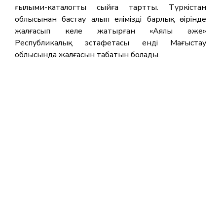
ғылыми-каталогты сыйға тартты. Түркістан
облысынан бастау алып еліміздің барлық өңірінде
жалғасып келе жатырған «Аялы әже»
Республикалық эстафетасы енді Маңғыстау
облысында жалғасын табатын болады.