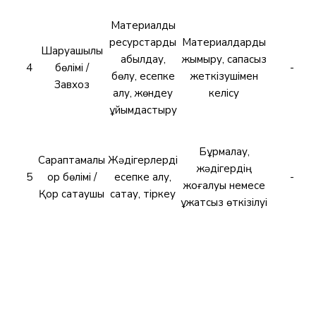
Материалдық
ресурстарды
Материалдарды
Шаруашылық
қабылдау,
жымқыру, сапасыз
4
бөлімі /
-
бөлу, есепке
жеткізушімен
Завхоз
алу, жөндеу
келісу
ұйымдастыру
Бұрмалау,
Сараптамалық
Жәдігерлерді
жәдігердің
5
қор бөлімі /
есепке алу,
-
жоғалуы немесе
Қор сақтаушы
сақтау, тіркеу
құжатсыз өткізілуі