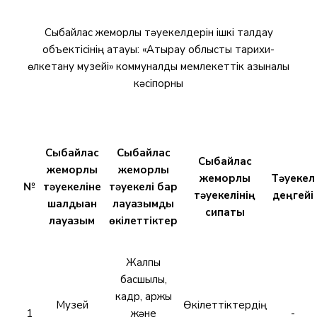
Сыбайлас жемқорлық тәуекелдерін ішкі талдау
объектісінің атауы: «Атырау облыстық тарихи-
өлкетану музейі» коммуналдық мемлекеттік қазыналық
кәсіпорны
Сыбайлас
Сыбайлас
Сыбайлас
жемқорлық
жемқорлық
жемқорлық
Тәуекел
№
тәуекеліне
тәуекелі бар
тәуекелінің
деңгейі
шалдыққан
лауазымдық
сипаты
лауазым
өкілеттіктер
Жалпы
басшылық,
кадр, қаржы
Музей
Өкілеттіктердің
1
және
-