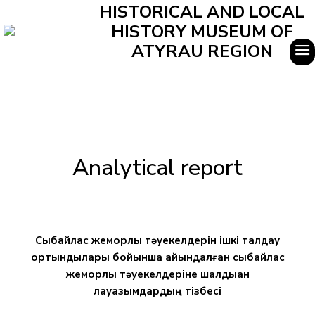
HISTORICAL AND LOCAL
HISTORY MUSEUM OF
ATYRAU REGION
Analytical report
Сыбайлас жемқорлық тәуекелдерін ішкі талдау
қортындылары бойынша айқындалған сыбайлас
жемқорлық тәуекелдеріне шалдыққан
лауазымдардың тізбесі