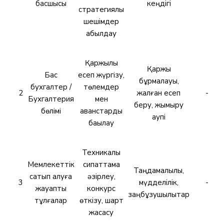
басшысы
кеңдігі
стратегиялық
шешімдер
қабылдау
Қаржылық
Қаржы
Бас
есеп жүргізу,
бұрмалауы,
бухгалтер /
төлемдер
2
жалған есеп
-
Бухгалтерия
мен
беру, жымқыру
бөлімі
аванстарды
қаупі
бақылау
Техникалық
Мемлекеттік
сипаттама
Таңдамалылық,
сатып алуға
әзірлеу,
3
мүдделілік,
-
жауапты
конкурс
заңбұзушылықтар
тұлғалар
өткізу, шарт
жасасу