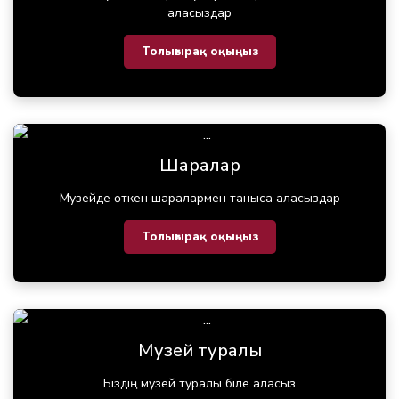
аласыздар
Толығырақ оқыңыз
Шаралар
Музейде өткен шаралармен таныса аласыздар
Толығырақ оқыңыз
Музей туралы
Біздің музей туралы біле аласыз