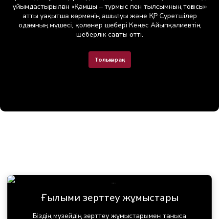
ұйымдастырылған «Қамшы – тұрмыс пен тылсымның тоғысы»
атты уақытша көрменің ашылуы және ҚР Суретшілер
одағының мүшесі, қолөнер шебері Кеңес Айыпқалиевтің
шеберлік сағаты өтті.
Толығырақ
Ғылыми зерттеу жұмыстары
Біздің музейдің зерттеу жұмыстарымен таныса