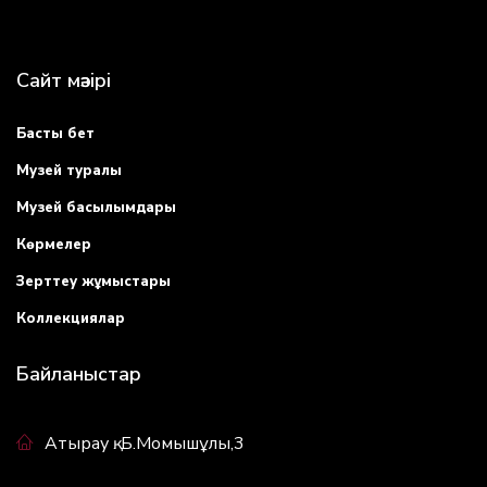
Сайт мәзірі
Басты бет
Музей туралы
Музей басылымдары
Көрмелер
Зерттеу жұмыстары
Коллекциялар
Байланыстар
Атырау қ. Б.Момышұлы,3