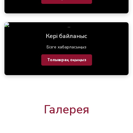
Кері байланыс
Бізге хабарласыңыз
Толығырақ оқыңыз
Галерея