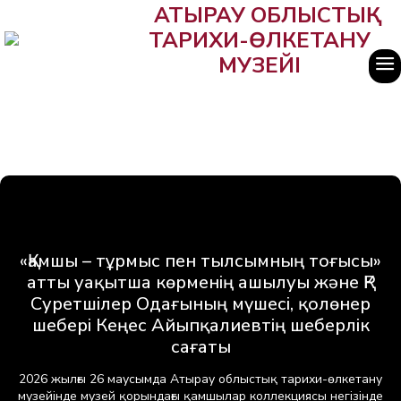
АТЫРАУ ОБЛЫСТЫҚ
ТАРИХИ-ӨЛКЕТАНУ
МУЗЕЙІ
«Қамшы – тұрмыс пен тылсымның тоғысы»
атты уақытша көрменің ашылуы және ҚР
Суретшілер Одағының мүшесі, қолөнер
шебері Кеңес Айыпқалиевтің шеберлік
сағаты
2026 жылғы 26 маусымда Атырау облыстық тарихи-өлкетану
музейінде музей қорындағы қамшылар коллекциясы негізінде