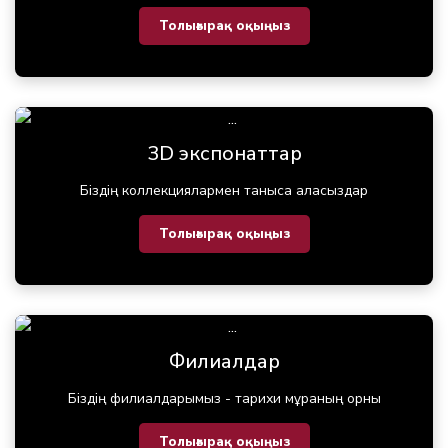
Толығырақ оқыңыз
3D экспонаттар
Біздің коллекциялармен таныса аласыздар
Толығырақ оқыңыз
Филиалдар
Біздің филиалдарымыз - тарихи мұраның орны
Толығырақ оқыңыз